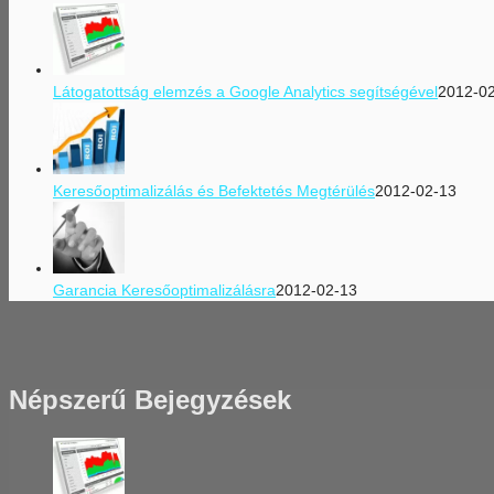
Látogatottság elemzés a Google Analytics segítségével
2012-0
Keresőoptimalizálás és Befektetés Megtérülés
2012-02-13
Garancia Keresőoptimalizálásra
2012-02-13
Népszerű Bejegyzések