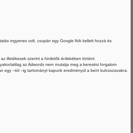
atás ingyenes volt, csupán egy Google fiók kellett hozzá és
z illetékesek szerint a hirdetők érdekében történt.
Gyakorlatilag az Adwords nem mutatja meg a keresési forgalom
án egy –tól –ig tartományt kapunk eredményül a beírt kulcsszavakra.