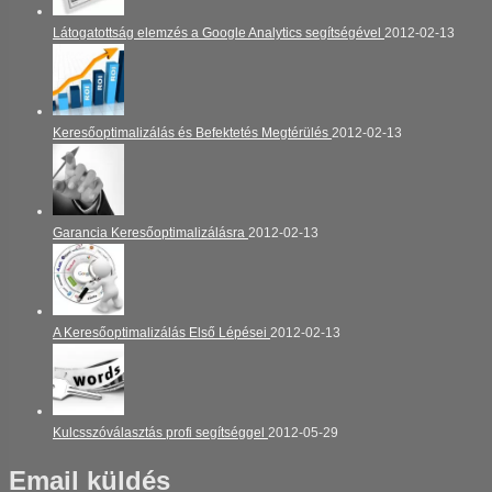
Látogatottság elemzés a Google Analytics segítségével
2012-02-13
Keresőoptimalizálás és Befektetés Megtérülés
2012-02-13
Garancia Keresőoptimalizálásra
2012-02-13
A Keresőoptimalizálás Első Lépései
2012-02-13
Kulcsszóválasztás profi segítséggel
2012-05-29
Email küldés