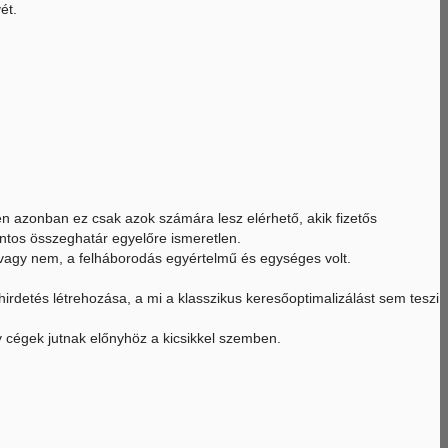
ét.
en azonban ez csak azok számára lesz elérhető, akik fizetős
ontos összeghatár egyelőre ismeretlen.
i vagy nem, a felháborodás egyértelmű és egységes volt.
hirdetés létrehozása, a mi a klasszikus keresőoptimalizálást sem teszi
y cégek jutnak előnyhöz a kicsikkel szemben.