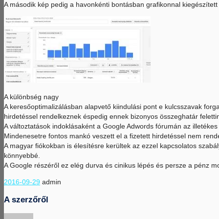
A második kép pedig a havonkénti bontásban grafikonnal kiegészítet
A különbség nagy
A keresőoptimalizálásban alapvető kiindulási pont e kulcsszavak for
hirdetéssel rendelkeznek éspedig ennek bizonyos összeghatár felettine
A változtatások indoklásaként a Google Adwords fórumán az illetékes 
Mindenesetre fontos mankó veszett el a fizetett hirdetéssel nem ren
A magyar fiókokban is élesítésre kerültek az ezzel kapcsolatos szabál
könnyebbé.
A Google részéről ez elég durva és cinikus lépés és persze a pénz m
2016-09-29
admin
A szerzőről