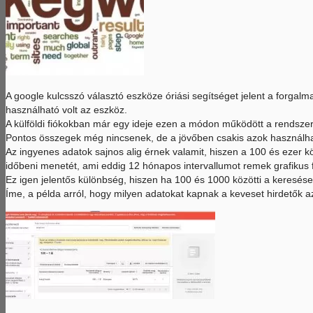
A google kulcsszó választó eszköze óriási segítséget jelent a forgal
használható volt az eszköz.
A külföldi fiókokban már egy ideje ezen a módon működött a rendszer,
Pontos összegek még nincsenek, de a jövőben csakis azok használhatjá
Az ingyenes adatok sajnos alig érnek valamit, hiszen a 100 és ezer
időbeni menetét, ami eddig 12 hónapos intervallumot remek grafikus f
Ez igen jelentős különbség, hiszen ha 100 és 1000 közötti a keresése
Íme, a példa arról, hogy milyen adatokat kapnak a keveset hirdetők a