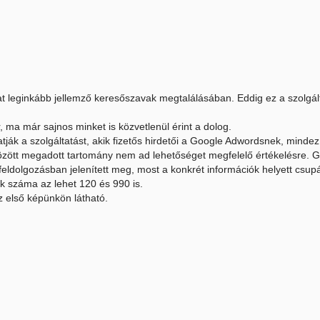
mat leginkább jellemző keresőszavak megtalálásában. Eddig ez a szolgált
 ma már sajnos minket is közvetlenül érint a dolog.
k a szolgáltatást, akik fizetős hirdetői a Google Adwordsnek, mindez a
 között megadott tartomány nem ad lehetőséget megfelelő értékelésre. 
eldolgozásban jelenített meg, most a konkrét információk helyett csup
k száma az lehet 120 és 990 is.
z első képünkön látható.