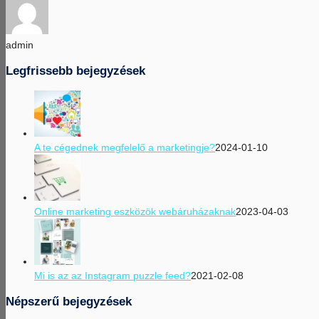
admin
Legfrissebb bejegyzések
A te cégednek megfelelő a marketingje?
2024-01-10
Online marketing eszközök webáruházaknak
2023-04-03
Mi is az az Instagram puzzle feed?
2021-02-08
Népszerű bejegyzések