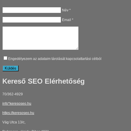
Név *
Email *
Engedélyezem az adataim tárolását kapcsolattartási célból
Küldés
Kereső SEO Elérhetőség
70/362-4929
info*keresoseo.hu
https://keresoseo.hu
Vág Utca 13/c,