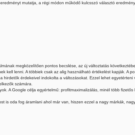
t eredményt mutatja, a régi módon működő kulcsszó választó eredmény
galmának megközelítően pontos becslése, az új változtatás következtéb
k kell lenni. A többiek csak az alig használható értékelést kapják. A p
a hirdetők érdekeivel indokolta a változásokat. Ezzel lehet egyetérten
delkezők számára.
yok. A Google célja egyértelmű: profitmaximalizálás, minél több fizetős 
ost is oda fog áramlani ahol már van, hiszen ezzel a nagy márkák, nag