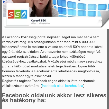
A Facebook közösségi portál népszerűségét ma már senki sem
kérdőjelezi meg. Kis országunkban már több mint 5.000.000
felhasználó tette le mellette a voksát és ebből 50% naponta közel
egy órát időz az oldalon. A rendszerbe nem szükséges meghívó,
egyszerű regisztrálással bárki a tagja lehet, különböző
közösségekhez csatlakozhat. A közösségi média nagy szerephez
juthat a különböző márkaüzenetek terjedésében. Egyre több
fórumon felvetődik a Facebook adta lehetőségek megfontolása,
hiszen a tábor egyre csak bővül.
Regisztrált tagként Facebook céges oldalt is létre hozhatunk
vállalkozásunk számára. (
facebook oldal létrehozása
) .
Facebook oldalunk akkor lesz sikeres
és hatékony ha: