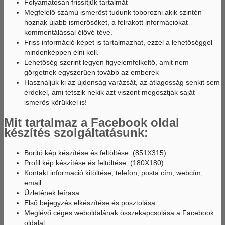
Folyamatosan frissítjük tartalmát
Megfelelő számú ismerőst tudunk toborozni akik szintén
hoznak újabb ismerősöket, a felrakott információkat
kommentálással élővé téve.
Friss információ képet is tartalmazhat, ezzel a lehetőséggel
mindenképpen élni kell.
Lehetőség szerint legyen figyelemfelkeltő, amit nem
görgetnek egyszerűen tovább az emberek
Használjuk ki az újdonság varázsát, az átlagosság senkit sem
érdekel, ami tetszik nekik azt viszont megosztják saját
ismerős körükkel is!
Mit tartalmaz a Facebook oldal
készítés szolgáltatásunk:
Boritó kép készítése és feltöltése (851X315)
Profil kép készítése és feltöltése (180X180)
Kontakt informació kitöltése, telefon, posta cím, webcím,
email
Üzletének leírasa
Első bejegyzés elkészítése és posztolása
Meglévő céges weboldalának összekapcsolása a Facebook
oldalal